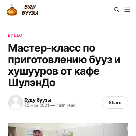
ВИДЕО
Мастер-класс по
приготовлению бууз и
хушууров от кафе
ШулэнДо
Буду буузы
Share
20 мая 2021
—
1 min read