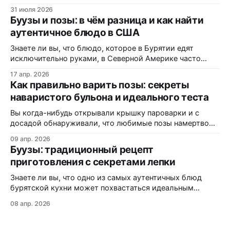
Вот только цена за это — витамины, минералы и сам
31 июля 2026
вкус. Полки магазинов забиты ультраобработанной
Буузы и позы: в чём разница и как найти
пищей: полуфабрикатами, лапшой быстрого
аутентичное блюдо в США
приготовления, «домашними» котлетами с составом на
пол-этикетки. А ведь есть блюдо, которому не нужны
Знаете ли вы, что блюдо, которое в Бурятии едят
консерванты, потому
исключительно руками, в Северной Америке часто
маскируется под «экзотические dumplings»? В этом
17 апр. 2026
материале вы узнаете, почему одни называют их
Как правильно варить позы: секреты
«буузы», а другие — «позы», как диаспора адаптирует
наваристого бульона и идеального теста
рецепт под западные реалии, и где именно на трассах
Монтаны можно заказать свежую партию без
Вы когда-нибудь открывали крышку пароварки и с
досадой обнаруживали, что любимые позы намертво
прилипли к решётке? Или кусали аппетитный на вид
09 апр. 2026
пирожок, а внутри — сухо и безвкусно? Статистика
Буузы: традиционный рецепт
кулинарных форумов показывает: более 60% новичков
приготовления с секретами лепки
сталкиваются с этими проблемами при первом
знакомстве с бурятской кухней. В этой статье вы
Знаете ли вы, что одно из самых аутентичных блюд
узнаете:
бурятской кухни может похвастаться идеальным
балансом мяса, теста и ароматного бульона внутри?
08 апр. 2026
Буузы (или позы, как их ошибочно называют) — это не
просто еда, а настоящая гастрономическая традиция,
которая передается из поколения в поколение. Из этой