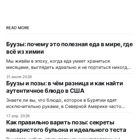
READ MORE
Буузы: почему это полезная еда в мире, где
всё из химии
Мы живём в эпоху, когда еда умеет храниться
месяцами, выглядеть идеально и не портиться никогда.
Вот только цена за это — витамины, минералы и сам
31 июля 2026
вкус. Полки магазинов забиты ультраобработанной
Буузы и позы: в чём разница и как найти
пищей: полуфабрикатами, лапшой быстрого
аутентичное блюдо в США
приготовления, «домашними» котлетами с составом на
пол-этикетки. А ведь есть блюдо, которому не нужны
Знаете ли вы, что блюдо, которое в Бурятии едят
консерванты, потому
исключительно руками, в Северной Америке часто
маскируется под «экзотические dumplings»? В этом
17 апр. 2026
материале вы узнаете, почему одни называют их
Как правильно варить позы: секреты
«буузы», а другие — «позы», как диаспора адаптирует
наваристого бульона и идеального теста
рецепт под западные реалии, и где именно на трассах
Монтаны можно заказать свежую партию без