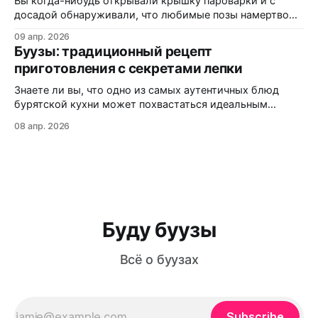
Вы когда-нибудь открывали крышку пароварки и с
досадой обнаруживали, что любимые позы намертво
прилипли к решётке? Или кусали аппетитный на вид
09 апр. 2026
пирожок, а внутри — сухо и безвкусно? Статистика
Буузы: традиционный рецепт
кулинарных форумов показывает: более 60% новичков
приготовления с секретами лепки
сталкиваются с этими проблемами при первом
знакомстве с бурятской кухней. В этой статье вы
Знаете ли вы, что одно из самых аутентичных блюд
узнаете:
бурятской кухни может похвастаться идеальным
балансом мяса, теста и ароматного бульона внутри?
08 апр. 2026
Буузы (или позы, как их ошибочно называют) — это не
просто еда, а настоящая гастрономическая традиция,
которая передается из поколения в поколение. Из этой
статьи вы узнаете: как приготовить идеальное
Буду буузы
Всё о буузах
Subscribe