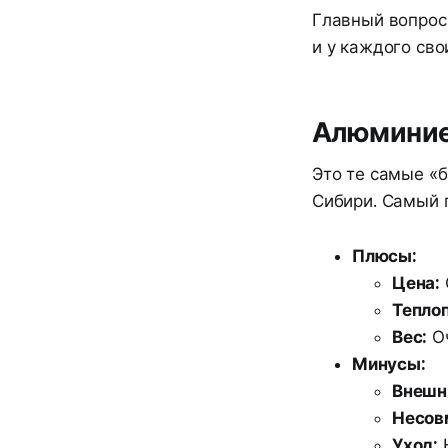
Главный вопрос
и у каждого сво
Алюминиев
Это те самые «
Сибири. Самый 
Плюсы:
Цена:
Тепло
Вес:
Оч
Минусы:
Внешн
Несов
Уход:
Н