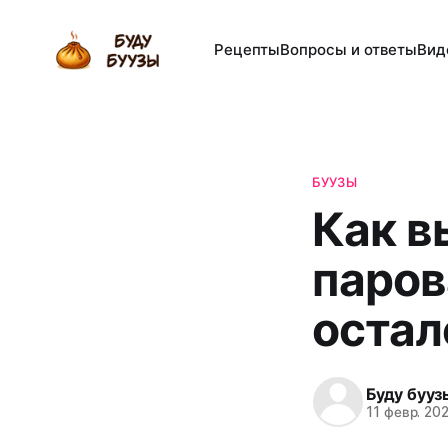
Рецепты
Вопросы и ответы
Вид
БУУЗЫ
Как в
паров
остал
Буду бууз
11 февр. 20