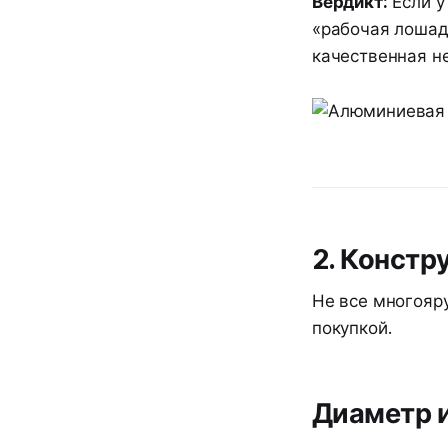
Вердикт:
Если у
«рабочая лошад
качественная н
2. Констр
Не все многояру
покупкой.
Диаметр 