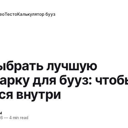
ео
Тесто
Калькулятор бууз
ыбрать лучшую
арку для бууз: чтоб
ся внутри
ы
26
—
4 min read