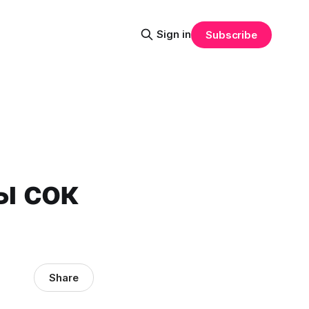
Sign in
Subscribe
ы сок
Share