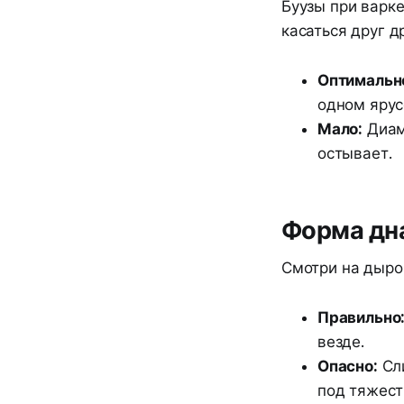
Буузы при варк
касаться друг д
Оптимальн
одном ярус
Мало:
Диаме
остывает.
Форма дна
Смотри на дыроч
Правильно
везде.
Опасно:
Сли
под тяжест