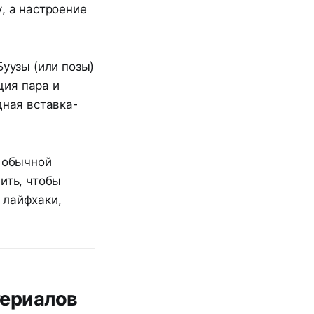
, а настроение
Буузы (или позы)
ция пара и
дная вставка-
т обычной
ить, чтобы
 лайфхаки,
териалов