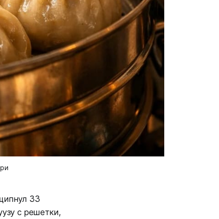
три
щипнул 33
уузу с решетки,