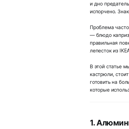
и дно предатель
испорчено. Зна
Проблема часто 
— блюдо каприз
правильная пове
лепесток из IKE
В этой статье м
кастрюли, стоит
готовить на бо
которые использ
1. Алюмин