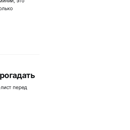
миний, это
олько
прогадать
-лист перед