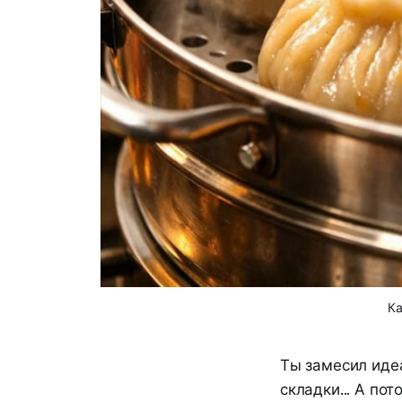
Ка
Ты замесил иде
складки... А по