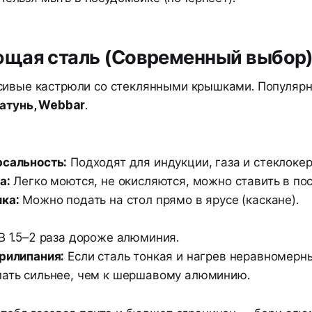
щая сталь (Современный выбор
сивые кастрюли со стеклянными крышками. Популяр
Катунь, Webbar
.
рсальность:
Подходят для индукции, газа и стеклоке
а:
Легко моются, не окисляются, можно ставить в по
ка:
Можно подать на стол прямо в ярусе (каскане).
В 1.5–2 раза дороже алюминия.
рилипания:
Если сталь тонкая и нагрев неравномерн
пать сильнее, чем к шершавому алюминию.