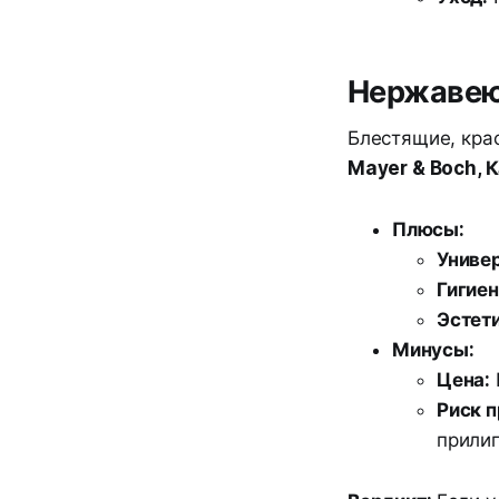
Нержавею
Блестящие, кра
Mayer & Boch, 
Плюсы:
Униве
Гигиен
Эстети
Минусы:
Цена:
Риск п
прили