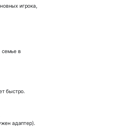
новных игрока,
 семье в
ет быстро.
.
ужен адаптер).