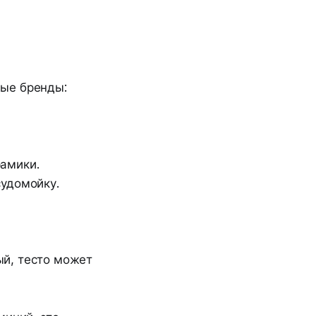
)
ные бренды:
рамики.
судомойку.
ый, тесто может