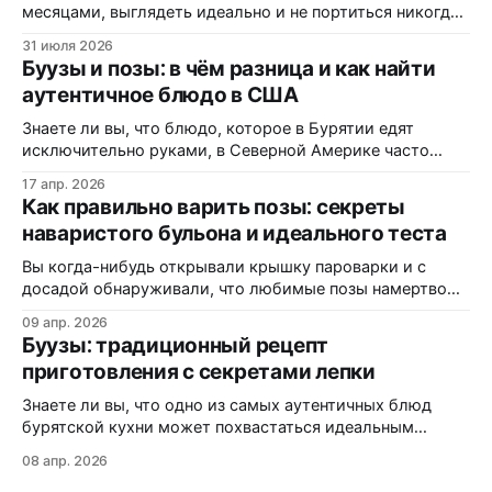
месяцами, выглядеть идеально и не портиться никогда.
Вот только цена за это — витамины, минералы и сам
31 июля 2026
вкус. Полки магазинов забиты ультраобработанной
Буузы и позы: в чём разница и как найти
пищей: полуфабрикатами, лапшой быстрого
аутентичное блюдо в США
приготовления, «домашними» котлетами с составом на
пол-этикетки. А ведь есть блюдо, которому не нужны
Знаете ли вы, что блюдо, которое в Бурятии едят
консерванты, потому
исключительно руками, в Северной Америке часто
маскируется под «экзотические dumplings»? В этом
17 апр. 2026
материале вы узнаете, почему одни называют их
Как правильно варить позы: секреты
«буузы», а другие — «позы», как диаспора адаптирует
наваристого бульона и идеального теста
рецепт под западные реалии, и где именно на трассах
Монтаны можно заказать свежую партию без
Вы когда-нибудь открывали крышку пароварки и с
досадой обнаруживали, что любимые позы намертво
прилипли к решётке? Или кусали аппетитный на вид
09 апр. 2026
пирожок, а внутри — сухо и безвкусно? Статистика
Буузы: традиционный рецепт
кулинарных форумов показывает: более 60% новичков
приготовления с секретами лепки
сталкиваются с этими проблемами при первом
знакомстве с бурятской кухней. В этой статье вы
Знаете ли вы, что одно из самых аутентичных блюд
узнаете:
бурятской кухни может похвастаться идеальным
балансом мяса, теста и ароматного бульона внутри?
08 апр. 2026
Буузы (или позы, как их ошибочно называют) — это не