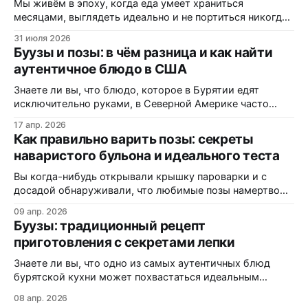
Мы живём в эпоху, когда еда умеет храниться
месяцами, выглядеть идеально и не портиться никогда.
Вот только цена за это — витамины, минералы и сам
31 июля 2026
вкус. Полки магазинов забиты ультраобработанной
Буузы и позы: в чём разница и как найти
пищей: полуфабрикатами, лапшой быстрого
аутентичное блюдо в США
приготовления, «домашними» котлетами с составом на
пол-этикетки. А ведь есть блюдо, которому не нужны
Знаете ли вы, что блюдо, которое в Бурятии едят
консерванты, потому
исключительно руками, в Северной Америке часто
маскируется под «экзотические dumplings»? В этом
17 апр. 2026
материале вы узнаете, почему одни называют их
Как правильно варить позы: секреты
«буузы», а другие — «позы», как диаспора адаптирует
наваристого бульона и идеального теста
рецепт под западные реалии, и где именно на трассах
Монтаны можно заказать свежую партию без
Вы когда-нибудь открывали крышку пароварки и с
досадой обнаруживали, что любимые позы намертво
прилипли к решётке? Или кусали аппетитный на вид
09 апр. 2026
пирожок, а внутри — сухо и безвкусно? Статистика
Буузы: традиционный рецепт
кулинарных форумов показывает: более 60% новичков
приготовления с секретами лепки
сталкиваются с этими проблемами при первом
знакомстве с бурятской кухней. В этой статье вы
Знаете ли вы, что одно из самых аутентичных блюд
узнаете:
бурятской кухни может похвастаться идеальным
балансом мяса, теста и ароматного бульона внутри?
08 апр. 2026
Буузы (или позы, как их ошибочно называют) — это не