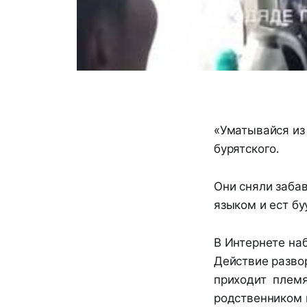
«Уматывайся из
бурятского.
Они сняли заба
языком и ест бу
В Интернете наб
Действие развор
приходит племя
родственником н