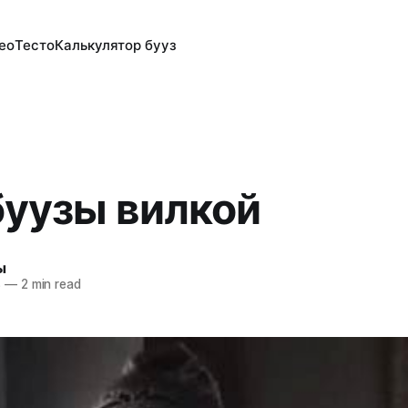
ео
Тесто
Калькулятор бууз
буузы вилкой
ы
8
—
2 min read