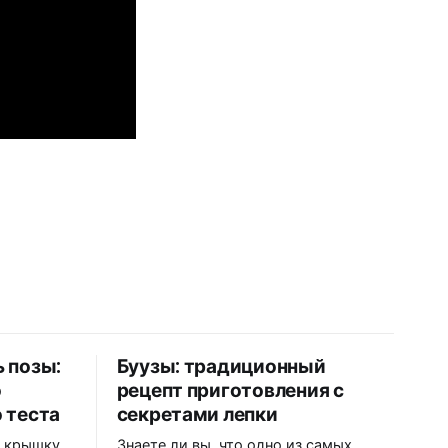
ь позы:
Буузы: традиционный
о
рецепт приготовления с
 теста
секретами лепки
и крышку
Знаете ли вы, что одно из самых