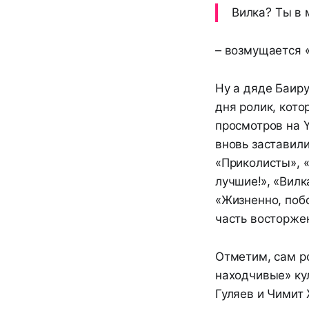
Вилка? Ты в 
– возмущается «
Ну а дяде Баиру
дня ролик, кото
просмотров на Y
вновь заставили
«Приколисты», «
лучшие!», «Вилк
«Жизненно, побо
часть восторже
Отметим, сам р
находчивые» ку
Гуляев и Чимит