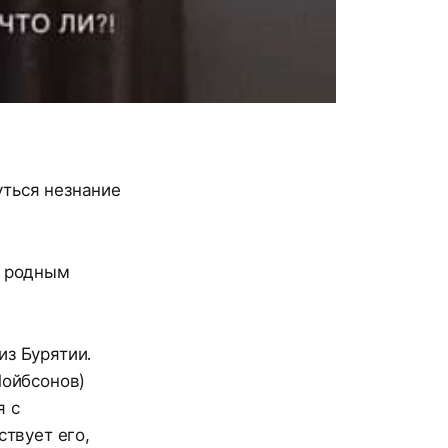
уться незнание
т родным
из Бурятии.
Чойбсонов)
я с
ствует его,