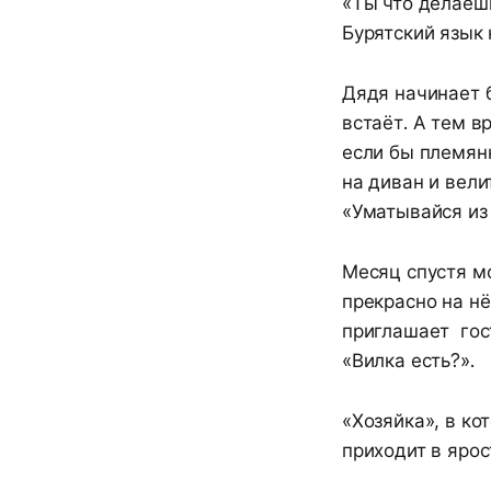
«Ты что делаеш
Бурятский язык 
Дядя начинает б
встаёт. А тем в
если бы племянн
на диван и вели
«Уматывайся из 
Месяц спустя мо
прекрасно на нё
приглашает гост
«Вилка есть?».
«Хозяйка», в к
приходит в ярос