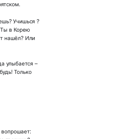
рятском.
аешь? Учишься ?
 Ты в Корею
ит нашёл? Или
да улыбается –
будь! Только
о вопрошает: