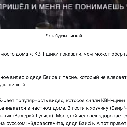
Есть буузы вилкой
 моего дома!»: КВН-щики показали, чем может оберн
вное видео о дяде Баире и парне, который не владее
узы вилкой.
ирает популярность видео, которое сняли КВН-щики 
ачивается в частном доме. В гости к хозяину (Баир 
нник (Валерий Гуляев). Молодой человек здороваетс
а русском: «Здравствуйте, дядя Баир!». А тот привет