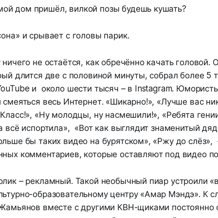
мой дом пришёл, вилкой позы будешь кушать?
она» и срывает с головы парик.
 ничего не остаётся, как обречённо качать головой. 
рый длится две с половиной минуты, собрал более 5 
ouTube и около шести тысяч – в Instagram. Юмористы
 смеяться весь Интернет. «Шикарно!», «Лучше вас ник
Класс!», «Ну молодцы, ну насмешили!», «Ребята гении
а всё испортила», «Вот как выглядит знаменитый дяд
льше бы таких видео на бурятском», «Ржу до слёз», 
нных комментариев, которые оставляют под видео по
олик – рекламный. Такой необычный пиар устроили «
льтурно-образовательному центру «Амар Мэндэ». К с
 Жамьянов вместе с другими КВН-щиками постоянно