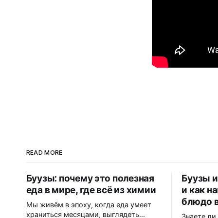
READ MORE
Буузы: почему это полезная
Буузы и
еда в мире, где всё из химии
и как н
блюдо 
Мы живём в эпоху, когда еда умеет
храниться месяцами, выглядеть
Знаете ли