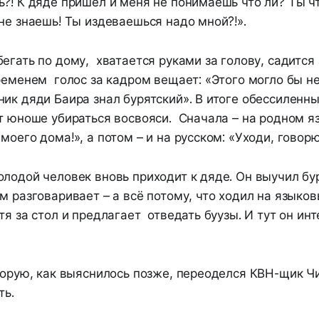
ь?! К дяде пришёл и меня не понимаешь что ли? Ты ч
не знаешь! Ты издеваешься надо мной?!».
егать по дому, хватается руками за голову, садится 
ременем голос за кадром вещает: «Этого могло бы не
ик дяди Баира знал бурятский». В итоге обессиленн
т юноше убираться восвояси. Сначала – на родном я
моего дома!», а потом – и на русском: «Уходи, говорю
лодой человек вновь приходит к дяде. Он выучил бу
м разговаривает – а всё потому, что ходил на языко
я за стол и предлагает отведать буузы. И тут он инт
оторую, как выяснилось позже, переоделся КВН-щик 
ть.