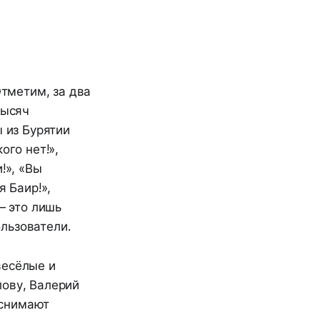
Отметим, за два
тысяч
 из Бурятии
ого нет!»,
!», «Вы
я Баир!»,
– это лишь
льзователи.
весёлые и
лову, Валерий
 снимают