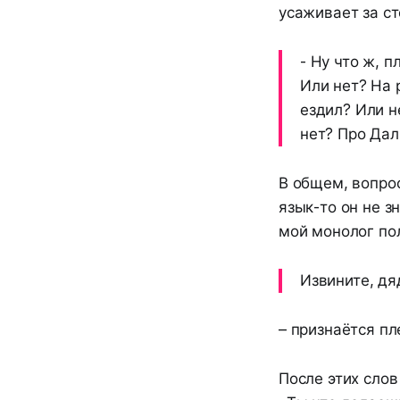
усаживает за ст
- Ну что ж, 
Или нет? На 
ездил? Или н
нет? Про Дал
В общем, вопрос
язык-то он не з
мой монолог пол
Извините, дя
– признаётся пл
После этих слов