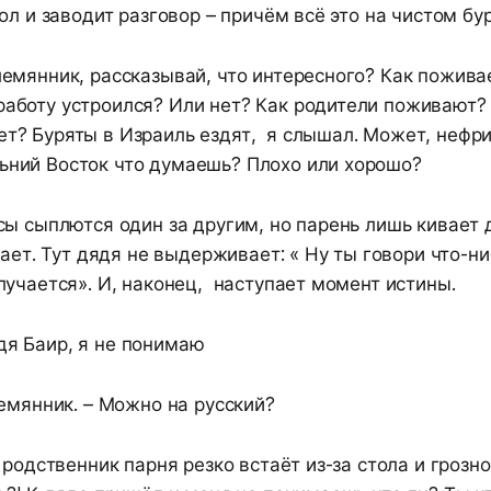
ол и заводит разговор – причём всё это на чистом бу
племянник, рассказывай, что интересного? Как пожив
работу устроился? Или нет? Как родители поживают?
ет? Буряты в Израиль ездят, я слышал. Может, нефр
ьний Восток что думаешь? Плохо или хорошо?
ы сыплются один за другим, но парень лишь кивает 
нает. Тут дядя не выдерживает: « Ну ты говори что-ни
учается». И, наконец, наступает момент истины.
дя Баир, я не понимаю
емянник. – Можно на русский?
 родственник парня резко встаёт из-за стола и грозн