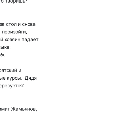
то творишь?
за стол и снова
 произойти,
ый хозяин падает
зыке:
!».
рятский и
вые курсы. Дядя
ересуется:
Чимит Жамьянов,