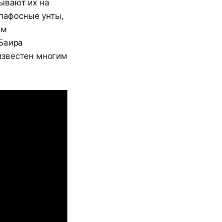
ывают их на
 пафосные унты,
ом
Баира
известен многим