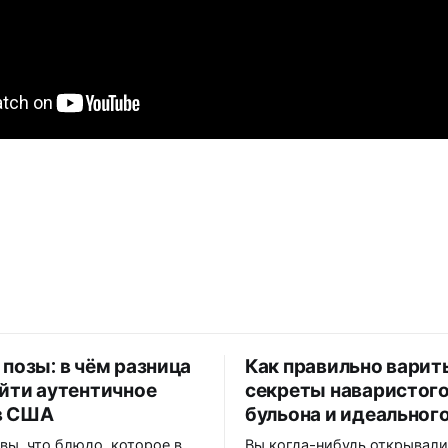
 позы: в чём разница
Как правильно варит
айти аутентичное
секреты наваристог
в США
бульона и идеального
 вы, что блюдо, которое в
Вы когда-нибудь открывал