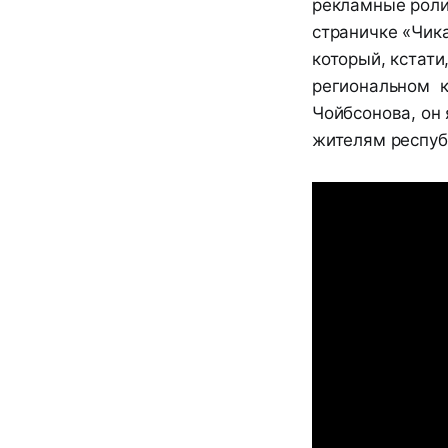
рекламные роли
страничке «Чика
который, кстат
региональном к
Чойбсонова, он
жителям респуб