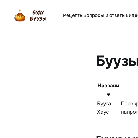
Рецепты
Вопросы и ответы
Виде
Буузы
Названи
е
Бууза
Перекр
Хаус
напрот