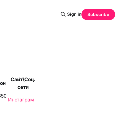
Sign in
Subscribe
Сайт\Соц.
он
сети
650
Инстаграм