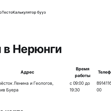
о
Тесто
Калькулятор бууз
 в Нерюнги
Время
Адрес
Телеф
работы
ёсток Ленина и Геологов,
с 09:00 до
891411
ив Буера
19:30
00