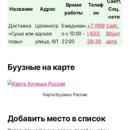
Сайт\
Время
Телеф
Название
Адрес
Соц.
работы
он
сети
Доставка
Целиногр
Ежедневн
+7 (999
Сайт
,
«Суши или
адская
о с 10:00 -
) 633-
ВКонт
позы»
улица, 6/1
22:00
39-39
акте
Буузные на карте
Карта буузных России
Добавить место в список