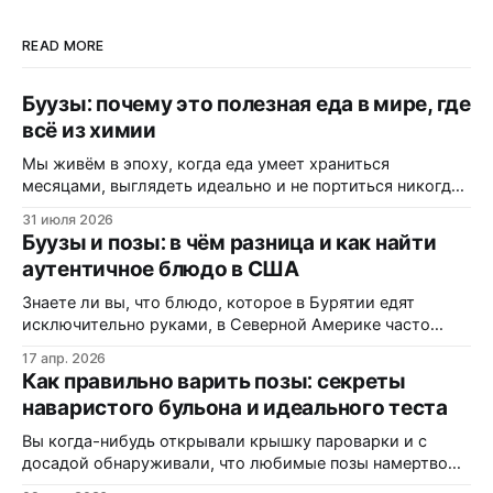
READ MORE
Буузы: почему это полезная еда в мире, где
всё из химии
Мы живём в эпоху, когда еда умеет храниться
месяцами, выглядеть идеально и не портиться никогда.
Вот только цена за это — витамины, минералы и сам
31 июля 2026
вкус. Полки магазинов забиты ультраобработанной
Буузы и позы: в чём разница и как найти
пищей: полуфабрикатами, лапшой быстрого
аутентичное блюдо в США
приготовления, «домашними» котлетами с составом на
пол-этикетки. А ведь есть блюдо, которому не нужны
Знаете ли вы, что блюдо, которое в Бурятии едят
консерванты, потому
исключительно руками, в Северной Америке часто
маскируется под «экзотические dumplings»? В этом
17 апр. 2026
материале вы узнаете, почему одни называют их
Как правильно варить позы: секреты
«буузы», а другие — «позы», как диаспора адаптирует
наваристого бульона и идеального теста
рецепт под западные реалии, и где именно на трассах
Монтаны можно заказать свежую партию без
Вы когда-нибудь открывали крышку пароварки и с
досадой обнаруживали, что любимые позы намертво
прилипли к решётке? Или кусали аппетитный на вид