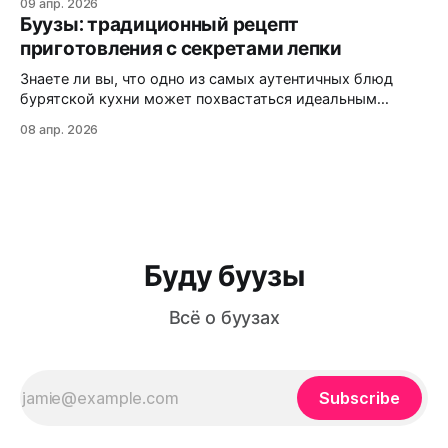
09 апр. 2026
пирожок, а внутри — сухо и безвкусно? Статистика
Буузы: традиционный рецепт
кулинарных форумов показывает: более 60% новичков
приготовления с секретами лепки
сталкиваются с этими проблемами при первом
знакомстве с бурятской кухней. В этой статье вы
Знаете ли вы, что одно из самых аутентичных блюд
узнаете:
бурятской кухни может похвастаться идеальным
балансом мяса, теста и ароматного бульона внутри?
08 апр. 2026
Буузы (или позы, как их ошибочно называют) — это не
просто еда, а настоящая гастрономическая традиция,
которая передается из поколения в поколение. Из этой
статьи вы узнаете: как приготовить идеальное
Буду буузы
Всё о буузах
Subscribe