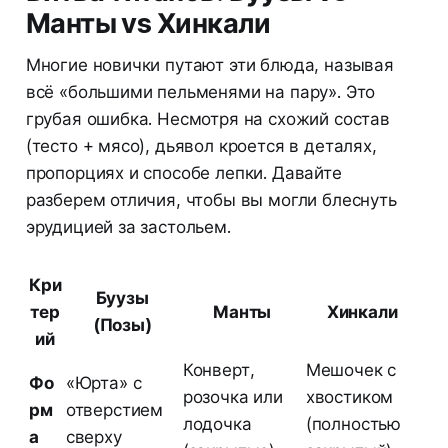
Манты vs Хинкали
Многие новички путают эти блюда, называя
всё «большими пельменями на пару». Это
грубая ошибка. Несмотря на схожий состав
(тесто + мясо), дьявол кроется в деталях,
пропорциях и способе лепки. Давайте
разберем отличия, чтобы вы могли блеснуть
эрудицией за застольем.
Кри
Буузы
тер
Манты
Хинкали
(Позы)
ий
Конверт,
Мешочек с
Фо
«Юрта» с
розочка или
хвостиком
рм
отверстием
лодочка
(полностью
а
сверху