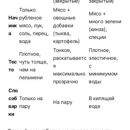
(закрытые)
закрытый)
Только
Мясо +
Мясо +
Нач
рубленое
овощные
много зелени
инк
мясо, лук,
добавки
(кинза),
а
соль, перец,
(тыква,
специи
вода
картофель)
Тонкое,
Плотное,
Плотное,
раскатываетс
эластичное,
Тес
чуть толще,
я
с
то
чем на
максимально
минимумом
пельмени
прозрачно
воды
Спо
соб
Только на
В кипящей
На пару
вар
пару
воде
ки