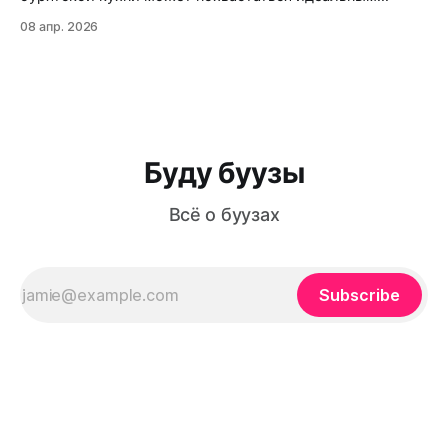
балансом мяса, теста и ароматного бульона внутри?
08 апр. 2026
Буузы (или позы, как их ошибочно называют) — это не
просто еда, а настоящая гастрономическая традиция,
которая передается из поколения в поколение. Из этой
статьи вы узнаете: как приготовить идеальное
Буду буузы
Всё о буузах
Subscribe