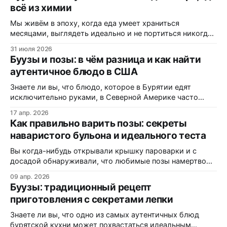
всё из химии
Мы живём в эпоху, когда еда умеет храниться
месяцами, выглядеть идеально и не портиться никогда.
Вот только цена за это — витамины, минералы и сам
31 июля 2026
вкус. Полки магазинов забиты ультраобработанной
Буузы и позы: в чём разница и как найти
пищей: полуфабрикатами, лапшой быстрого
аутентичное блюдо в США
приготовления, «домашними» котлетами с составом на
пол-этикетки. А ведь есть блюдо, которому не нужны
Знаете ли вы, что блюдо, которое в Бурятии едят
консерванты, потому
исключительно руками, в Северной Америке часто
маскируется под «экзотические dumplings»? В этом
17 апр. 2026
материале вы узнаете, почему одни называют их
Как правильно варить позы: секреты
«буузы», а другие — «позы», как диаспора адаптирует
наваристого бульона и идеального теста
рецепт под западные реалии, и где именно на трассах
Монтаны можно заказать свежую партию без
Вы когда-нибудь открывали крышку пароварки и с
досадой обнаруживали, что любимые позы намертво
прилипли к решётке? Или кусали аппетитный на вид
09 апр. 2026
пирожок, а внутри — сухо и безвкусно? Статистика
Буузы: традиционный рецепт
кулинарных форумов показывает: более 60% новичков
приготовления с секретами лепки
сталкиваются с этими проблемами при первом
знакомстве с бурятской кухней. В этой статье вы
Знаете ли вы, что одно из самых аутентичных блюд
узнаете:
бурятской кухни может похвастаться идеальным