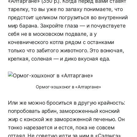
«Алтаргане» (350 р.). Когда перед вами ставят
тарелку, то вы уже по запаху понимаете, что
предстоит целиком погрузиться во внутренний
мир барана. Закройте глаза — и почувствуете
себя не в московском подвале, а у
кочевнического котла рядом с останками
только что забитого животного. Это вонючая,
крепкая, соленая — и дико вкусная еда.
Ормог-хошхоног в «Алтаргане»
Или же можно броситься в другую крайность:
попробовать арбин, замороженный конский
жир с конской же замороженной печенью. Он
тонко нарезается и естся, пока не совсем
оттаял. Не советую идти за ним в «Сэлэнгэ»