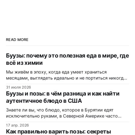
READ MORE
Буузы: почему это полезная еда в мире, где
всё из химии
Мы живём в эпоху, когда еда умеет храниться
месяцами, выглядеть идеально и не портиться никогда.
Вот только цена за это — витамины, минералы и сам
31 июля 2026
вкус. Полки магазинов забиты ультраобработанной
Буузы и позы: в чём разница и как найти
пищей: полуфабрикатами, лапшой быстрого
аутентичное блюдо в США
приготовления, «домашними» котлетами с составом на
пол-этикетки. А ведь есть блюдо, которому не нужны
Знаете ли вы, что блюдо, которое в Бурятии едят
консерванты, потому
исключительно руками, в Северной Америке часто
маскируется под «экзотические dumplings»? В этом
17 апр. 2026
материале вы узнаете, почему одни называют их
Как правильно варить позы: секреты
«буузы», а другие — «позы», как диаспора адаптирует