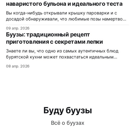
наваристого бульона и идеального теста
рецепт под западные реалии, и где именно на трассах
Монтаны можно заказать свежую партию без
Вы когда-нибудь открывали крышку пароварки и с
досадой обнаруживали, что любимые позы намертво
прилипли к решётке? Или кусали аппетитный на вид
09 апр. 2026
пирожок, а внутри — сухо и безвкусно? Статистика
Буузы: традиционный рецепт
кулинарных форумов показывает: более 60% новичков
приготовления с секретами лепки
сталкиваются с этими проблемами при первом
знакомстве с бурятской кухней. В этой статье вы
Знаете ли вы, что одно из самых аутентичных блюд
узнаете:
бурятской кухни может похвастаться идеальным
балансом мяса, теста и ароматного бульона внутри?
08 апр. 2026
Буузы (или позы, как их ошибочно называют) — это не
просто еда, а настоящая гастрономическая традиция,
которая передается из поколения в поколение. Из этой
статьи вы узнаете: как приготовить идеальное
Буду буузы
Всё о буузах