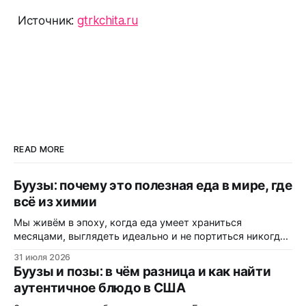
Источник:
gtrkchita.ru
READ MORE
Буузы: почему это полезная еда в мире, где
всё из химии
Мы живём в эпоху, когда еда умеет храниться
месяцами, выглядеть идеально и не портиться никогда.
Вот только цена за это — витамины, минералы и сам
31 июля 2026
вкус. Полки магазинов забиты ультраобработанной
Буузы и позы: в чём разница и как найти
пищей: полуфабрикатами, лапшой быстрого
аутентичное блюдо в США
приготовления, «домашними» котлетами с составом на
пол-этикетки. А ведь есть блюдо, которому не нужны