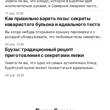
Знаете ли вы, что блюдо, которое в Бурятии едят
консерванты, потому
исключительно руками, в Северной Америке часто
маскируется под «экзотические dumplings»? В этом
17 апр. 2026
материале вы узнаете, почему одни называют их
Как правильно варить позы: секреты
«буузы», а другие — «позы», как диаспора адаптирует
наваристого бульона и идеального теста
рецепт под западные реалии, и где именно на трассах
Монтаны можно заказать свежую партию без
Вы когда-нибудь открывали крышку пароварки и с
досадой обнаруживали, что любимые позы намертво
прилипли к решётке? Или кусали аппетитный на вид
09 апр. 2026
пирожок, а внутри — сухо и безвкусно? Статистика
Буузы: традиционный рецепт
кулинарных форумов показывает: более 60% новичков
приготовления с секретами лепки
сталкиваются с этими проблемами при первом
знакомстве с бурятской кухней. В этой статье вы
Знаете ли вы, что одно из самых аутентичных блюд
узнаете:
бурятской кухни может похвастаться идеальным
балансом мяса, теста и ароматного бульона внутри?
08 апр. 2026
Буузы (или позы, как их ошибочно называют) — это не
просто еда, а настоящая гастрономическая традиция,
которая передается из поколения в поколение. Из этой
статьи вы узнаете: как приготовить идеальное