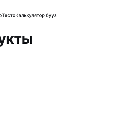
о
Тесто
Калькулятор бууз
укты